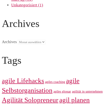
Unkategorisiert
(1)
Archives
Archives
Tags
agile Lifehacks
agile
agiles coaching
Selbstorganisation
agiles glossar
agilität in unternehmen
Agilität Solopreneur
agil planen