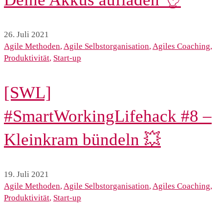
26. Juli 2021
Agile Methoden
,
Agile Selbstorganisation
,
Agiles Coaching
,
Produktivität
,
Start-up
[SWL]
#SmartWorkingLifehack #8 –
Kleinkram bündeln 💥
19. Juli 2021
Agile Methoden
,
Agile Selbstorganisation
,
Agiles Coaching
,
Produktivität
,
Start-up