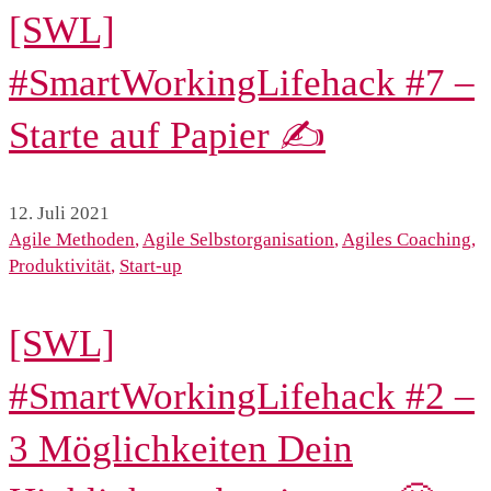
[SWL]
#SmartWorkingLifehack #7 –
Starte auf Papier ✍️
12. Juli 2021
Agile Methoden
,
Agile Selbstorganisation
,
Agiles Coaching
,
Produktivität
,
Start-up
[SWL]
#SmartWorkingLifehack #2 –
3 Möglichkeiten Dein