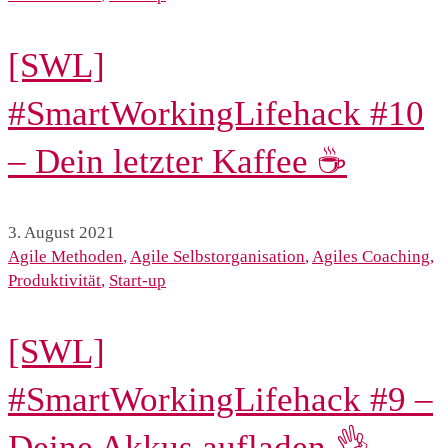
[SWL]
#SmartWorkingLifehack #10
– Dein letzter Kaffee ☕️
3. August 2021
Agile Methoden
,
Agile Selbstorganisation
,
Agiles Coaching
,
Produktivität
,
Start-up
[SWL]
#SmartWorkingLifehack #9 –
Deine Akkus aufladen 👌