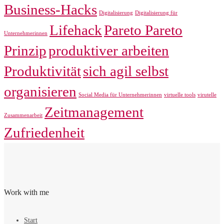
Business-Hacks
Digitalisierung
Digitalisierung für
Lifehack
Pareto Pareto
Unternehmerinnen
Prinzip
produktiver arbeiten
Produktivität
sich agil selbst
organisieren
Social Media für Unternehmerinnen
virtuelle tools
virutelle
Zeitmanagement
Zusammenarbeit
Zufriedenheit
Work with me
Start