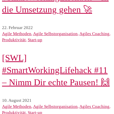
die Umsetzung gehen 🚀
22. Februar 2022
Agile Methoden
,
Agile Selbstorganisation
,
Agiles Coaching
,
Produktivität
,
Start-up
[SWL]
#SmartWorkingLifehack #11
– Nimm Dir echte Pausen! 🙌
10. August 2021
Agile Methoden
,
Agile Selbstorganisation
,
Agiles Coaching
,
Produktivität
,
Start-up