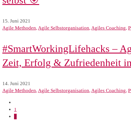
selbst 🎯
15. Juni 2021
Agile Methoden
,
Agile Selbstorganisation
,
Agiles Coaching
,
P
#SmartWorkingLifehacks – Agi
Zeit, Erfolg & Zufriedenheit 
14. Juni 2021
Agile Methoden
,
Agile Selbstorganisation
,
Agiles Coaching
,
P
1
2