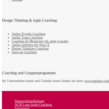
Design Thinking & Agile Coaching
Agiles Projekt-Coaching
Agiles Team Coaching
Coaching & Mentoring für agile Coaches
Agiles Arbeiten für Non-IT
Design Thinking Coaching
Start-up Coaching
Coaching und Gruppenprogramme
für Unternehmer:innen und Gründer:innen findest du unter
www.barbara-vale
Datenschutzerklärung
AGB Lean.Agile.Coaching.
Impressum