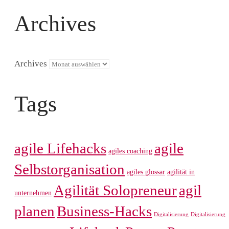
Archives
Archives
Tags
agile Lifehacks
agile
agiles coaching
Selbstorganisation
agiles glossar
agilität in
Agilität Solopreneur
agil
unternehmen
planen
Business-Hacks
Digitalisierung
Digitalisierung