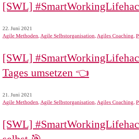
[SWL] #SmartWorkingLifehack #
22. Juni 2021
Agile Methoden
,
Agile Selbstorganisation
,
Agiles Coaching
,
P
[SWL] #SmartWorkingLifehack
Tages umsetzen 👈
21. Juni 2021
Agile Methoden
,
Agile Selbstorganisation
,
Agiles Coaching
,
P
[SWL] #SmartWorkingLifehack