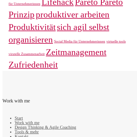
Lifehack
Pareto Pareto
für Unternehmerinnen
Prinzip
produktiver arbeiten
Produktivität
sich agil selbst
organisieren
Social Media für Unternehmerinnen
virtuelle tools
Zeitmanagement
virutelle Zusammenarbeit
Zufriedenheit
Work with me
Start
Work with me
Design Thinking & Agile Coaching
Tools & mehr
Kontakt