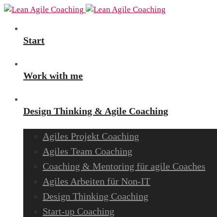
Start
Work with me
Design Thinking & Agile Coaching
Agiles Projekt Coaching
Agiles Team Coaching
Coaching & Mentoring für agile Coaches
Agiles Arbeiten für Non-IT
Design Thinking Coaching
Start-up Coaching